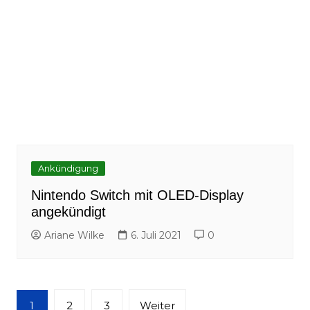
Ankündigung
Nintendo Switch mit OLED-Display
angekündigt
Ariane Wilke
6. Juli 2021
0
Seitennummerierung
1
2
3
Weiter