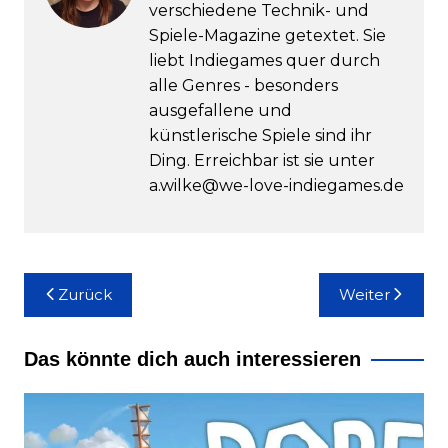
verschiedene Technik- und
Spiele-Magazine getextet. Sie
liebt Indiegames quer durch
alle Genres - besonders
ausgefallene und
künstlerische Spiele sind ihr
Ding. Erreichbar ist sie unter
a.wilke@we-love-indiegames.de
Beitragsnavigation
Zurück
Weiter
Das könnte dich auch interessieren