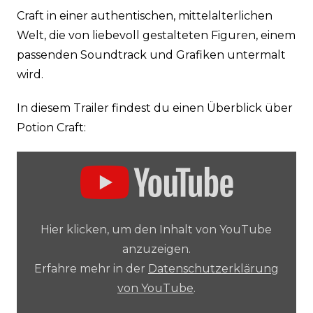
Craft in einer authentischen, mittelalterlichen
Welt, die von liebevoll gestalteten Figuren, einem
passenden Soundtrack und Grafiken untermalt
wird.
In diesem Trailer findest du einen Überblick über
Potion Craft:
„YouTube
video
player“
von
YouTube
anzeigen
Hier klicken, um den Inhalt von YouTube
anzuzeigen.
Erfahre mehr in der
Datenschutzerklärung
von YouTube
.